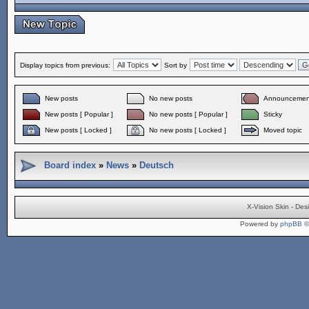
Display topics from previous:
Sort by
New posts
No new posts
Announcemen
New posts [ Popular ]
No new posts [ Popular ]
Sticky
New posts [ Locked ]
No new posts [ Locked ]
Moved topic
Board index
»
News
»
Deutsch
X-Vision Skin - De
Powered by
phpBB
©