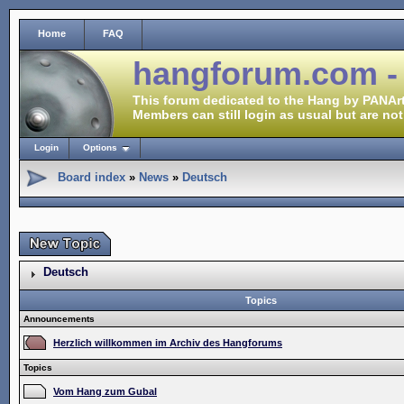
Home
FAQ
hangforum.com -
This forum dedicated to the Hang by PANArt
Members can still login as usual but are not
Login
Options
Board index
»
News
»
Deutsch
Deutsch
Topics
Announcements
Herzlich willkommen im Archiv des Hangforums
Topics
Vom Hang zum Gubal